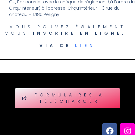
OU, Par courrier avec le chèque de règlement (à l’ordre du
Cirqu’Intérieur) à l’adresse: Cirqu’Intérieur – 3 rue du
château – 17180 Périgny.
VOUS POUVEZ ÉGALEMENT
VOUS
INSCRIRE EN LIGNE,
VIA CE
LIEN
FORMULAIRES À
TÉLÉCHARGER