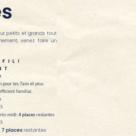
es
r petits et grands tout
nnement, venez faire un
FIL!
NT
e
h
pour les
7
ans et plus.
ficient familial.
s
25
rès-midi:
4 places
restantes
25
:
7 places
restantes