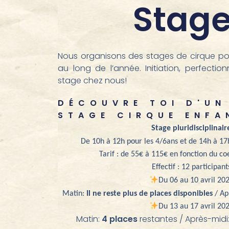
Stag
Nous organisons des stages de cirque pou
au long de l’année. Initiation, perfectio
stage chez nous!
DÉCOUVRE TOI D'UN 
STAGE CIRQUE ENFA
Stage pluridisciplinair
De
10
h à 12h pour les
4
/
6
ans et de 1
4h à 17
Tarif :
de 55€ à 115€ en fonction du coef
Effectif : 12 participant
Du 06 au 10 avril 20
Matin:
Il ne reste plus de places disponibles
/
Ap
Du 13 au 17 avril 20
Matin:
4 places
restantes / Après-midi