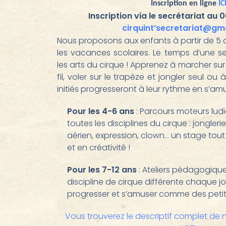
Inscription en ligne
IC
Inscription via le secrétariat au 0
cirquint’secretariat@gm
Nous proposons aux enfants à partir de 5
les vacances scolaires. Le temps d’une s
les arts du cirque ! Apprenez à marcher sur 
fil, voler sur le trapèze et jongler seul ou
initiés progresseront à leur rythme en s’am
Pour les 4-6 ans
: Parcours moteurs lud
toutes les disciplines du cirque : jonglerie
aérien, expression, clown… un stage tou
et en créativité !
Pour les 7-12 ans
: Ateliers pédagogiqu
discipline de cirque différente chaque jo
progresser et s’amuser comme des petits
Vous trouverez le descriptif complet de 