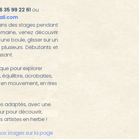
I
6 35 99 22 61
ou
ail.com
 ans des stages pendant
emaine, venez découvrir
une boule, glisser sur un
 à plusieurs. Débutants et
usant.
ique pour explorer
, équilibre, acrobaties,
t en mouvement, en rires
es adaptés, avec une
ur pour découvrir,
 artistes en herbe !
nos stages sur la page