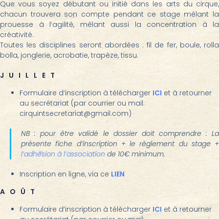
Que vous soyez débutant ou initié dans les arts du cirque,
chacun trouvera son compte pendant ce stage mêlant la
prouesse à l’agilité, mêlant aussi la concentration à la
créativité.
Toutes les disciplines seront abordées : fil de fer, boule, rolla
bolla, jonglerie, acrobatie, trapèze, tissu.
JUILLET
Formulaire d’inscription à télécharger
ICI
et à retourner
au secrétariat (par courrier ou mail:
cirquintsecretariat@gmail.com)
NB : pour être validé le dossier doit comprendre :
La
présente fiche d’inscription + le règlement du stage +
l’adhésion à l’association
de 10€ minimum.
Inscription en ligne, via ce
LIEN
AOÛT
Formulaire d’inscription à télécharger
ICI
et à retourner