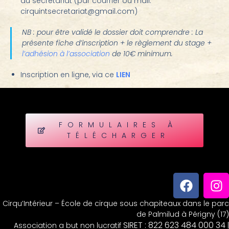
au secrétariat (par courrier ou mail:
cirquintsecretariat@gmail.com)
NB : pour être validé le dossier doit comprendre :
La
présente fiche d’inscription + le règlement du stage +
l’adhésion à l’association
de 10€ minimum.
Inscription en ligne, via ce
LIEN
FORMULAIRES À
TÉLÉCHARGER
Cirqu’Intérieur – École de cirque sous chapiteaux dans le parc
de Palmilud à Périgny (17)
SIRET : 822 623 484 000 34
Association a but non lucratif
|